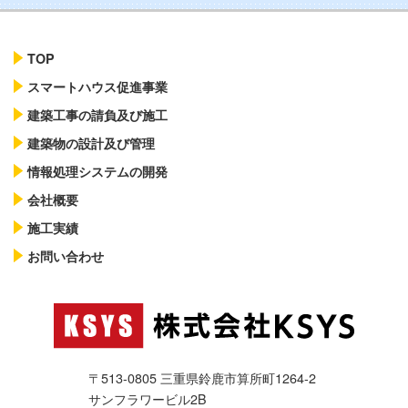
2020年07月30日
お知らせ
実績を更新致しました。
TOP
スマートハウス促進事業
2018年09月19日
お知らせ
建築工事の請負及び施工
ホームページを公開しました
建築物の設計及び管理
情報処理システムの開発
会社概要
施工実績
お問い合わせ
〒513-0805 三重県鈴鹿市算所町1264-2
サンフラワービル2B