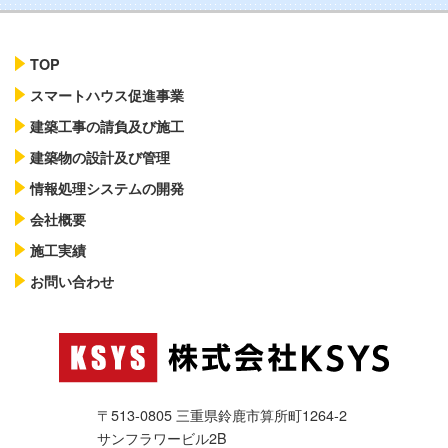
2020年07月30日
お知らせ
実績を更新致しました。
TOP
スマートハウス促進事業
2018年09月19日
お知らせ
建築工事の請負及び施工
ホームページを公開しました
建築物の設計及び管理
情報処理システムの開発
会社概要
施工実績
お問い合わせ
〒513-0805 三重県鈴鹿市算所町1264-2
サンフラワービル2B